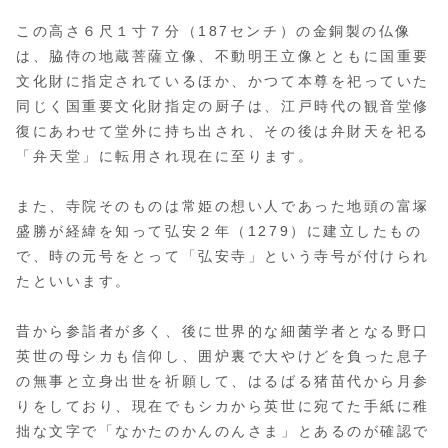
この高さ６尺１寸７分（187センチ）の金銅製の仏像
は、脇侍の地蔵菩薩立像、不動明王立像とともに国重要
文化財に指定されているほか、かつて本尊を祀っていた
同じく国重要文化財指定の厨子は、江戸時代の観音堂修
復にあわせて堂外に持ち出され、その後は弁財天を祀る
「弁天堂」に転用され現在に至ります。
また、寺院そのものは常姫の想い人であった地頭の富塚
盛勝が経緯を知って弘安２年（1279）に建立したもの
で、時の元号をとって「弘安寺」という寺号が付けられ
たといいます。
昔から参詣者が多く、後に世界的な細菌学者となる野口
英世の母シカも信仰し、囲炉裏で大やけどを負った息子
の無事と立身出世を祈願して、はるばる猪苗代から月参
りをしており、現在でもシカから英世に宛てた手紙に稚
拙な文字で「なかたのかんのんさま」とあるのが確認で