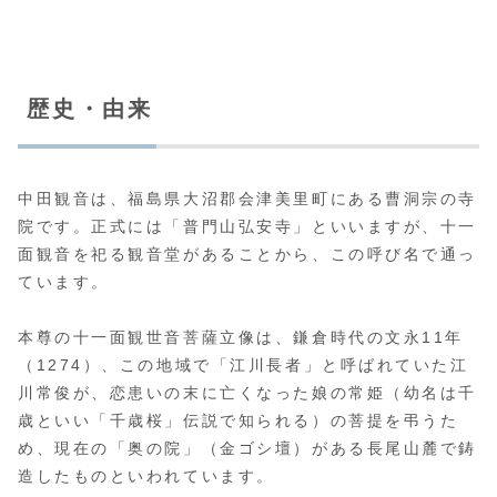
歴史・由来
中田観音は、福島県大沼郡会津美里町にある曹洞宗の寺
院です。正式には「普門山弘安寺」といいますが、十一
面観音を祀る観音堂があることから、この呼び名で通っ
ています。
本尊の十一面観世音菩薩立像は、鎌倉時代の文永11年
（1274）、この地域で「江川長者」と呼ばれていた江
川常俊が、恋患いの末に亡くなった娘の常姫（幼名は千
歳といい「千歳桜」伝説で知られる）の菩提を弔うた
め、現在の「奥の院」（金ゴシ壇）がある長尾山麓で鋳
造したものといわれています。