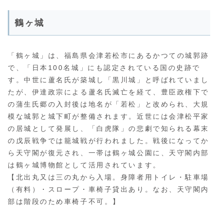
鶴ヶ城
「鶴ヶ城」は、福島県会津若松市にあるかつての城郭跡
で、「日本100名城」にも認定されている国の史跡で
す。中世に蘆名氏が築城し「黒川城」と呼ばれていまし
たが、伊達政宗による蘆名氏滅亡を経て、豊臣政権下で
の蒲生氏郷の入封後は地名が「若松」と改められ、大規
模な城郭と城下町が整備されます。近世には会津松平家
の居城として発展し、「白虎隊」の悲劇で知られる幕末
の戊辰戦争では籠城戦が行われました。戦後になってか
ら天守閣が復元され、一帯は鶴ヶ城公園に、天守閣内部
は鶴ヶ城博物館として活用されています。
【北出丸又は三の丸から入場。身障者用トイレ・駐車場
（有料）・スロープ・車椅子貸出あり。なお、天守閣内
部は階段のため車椅子不可。】