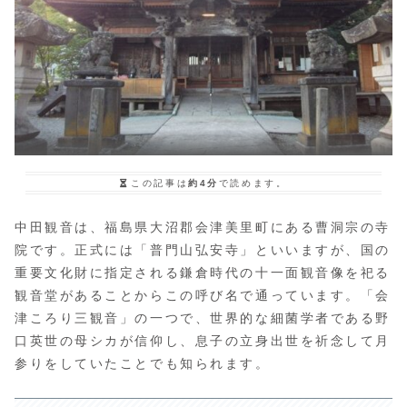
この記事は
約4分
で読めます。
中田観音は、福島県大沼郡会津美里町にある曹洞宗の寺
院です。正式には「普門山弘安寺」といいますが、国の
重要文化財に指定される鎌倉時代の十一面観音像を祀る
観音堂があることからこの呼び名で通っています。「会
津ころり三観音」の一つで、世界的な細菌学者である野
口英世の母シカが信仰し、息子の立身出世を祈念して月
参りをしていたことでも知られます。