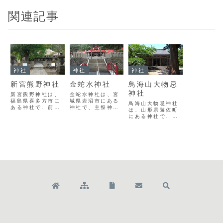
関連記事
神社
神社
神社
新宮熊野神社
金蛇水神社
鳥海山大物忌
神社
新宮熊野神社は、
金蛇水神社は、宮
福島県喜多方市に
城県岩沼市にある
鳥海山大物忌神社
ある神社で、前九
神社で、主祭神の
は、山形県遊佐町
年の役に際して源
水速女命を金蛇大
にある神社で、平
頼義が戦勝祈願の
神として祀り、商
安時代の『延喜
ために勧請したと
売繁盛や金運円満
式』に載る式内
伝えられます。そ
の御利益で知られ
社。出羽国一の
の拝殿である熊野
ます。境内には樹
宮。鳥海山頂に本
神社長床（ながと
齢300年の「九龍
社、山麓の吹浦と
こ）は、44本の柱
の藤」や約1,000
蕨岡に口之宮（里
をもつ芧葺寄棟造
株の牡丹園があ
宮）があり、鳥海
りの珍しいもの
り、毎年５月には
山を神体山とする
で、国重要文化財
「金蛇水神社花ま
山岳信仰の拠点で
に指定されていま
つり」が開催され
す。古代にはその
す。宝物館には
ます。
噴火により朝廷か
南...
らも畏怖され、神
威の大...