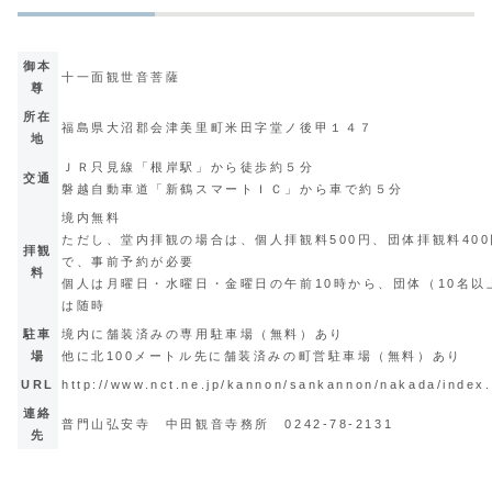
御本
十一面観世音菩薩
尊
所在
福島県大沼郡会津美里町米田字堂ノ後甲１４７
地
ＪＲ只見線「根岸駅」から徒歩約５分
交通
磐越自動車道「新鶴スマートＩＣ」から車で約５分
境内無料
ただし、堂内拝観の場合は、個人拝観料500円、団体拝観料400
拝観
で、事前予約が必要
料
個人は月曜日・水曜日・金曜日の午前10時から、団体（10名以
は随時
駐車
境内に舗装済みの専用駐車場（無料）あり
場
他に北100メートル先に舗装済みの町営駐車場（無料）あり
URL
http://www.nct.ne.jp/kannon/sankannon/nakada/index
連絡
普門山弘安寺 中田観音寺務所
0242-78-2131
先