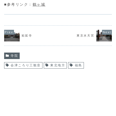
■参考リンク：
鶴ヶ城
鮭延寺
東京水天宮
寺院
会津ころり三観音
東北地方
福島