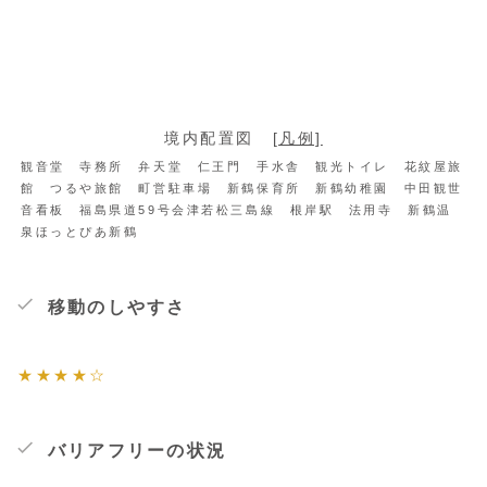
境内配置図
[凡例]
観音堂 寺務所 弁天堂 仁王門 手水舎 観光トイレ 花紋屋旅
館 つるや旅館 町営駐車場 新鶴保育所 新鶴幼稚園 中田観世
音看板 福島県道59号会津若松三島線 根岸駅 法用寺 新鶴温
泉ほっとぴあ新鶴
移動のしやすさ
★★★★☆
バリアフリーの状況