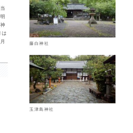
、当
不明
大神
前は
５月
藤白神社
玉津島神社