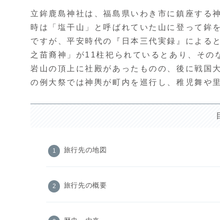
立鉾鹿島神社は、福島県いわき市に鎮座する
時は「塩干山」と呼ばれていた山に登って鉾
ですが、平安時代の『日本三代実録』による
之苗裔神」が11柱祀られているとあり、その
岩山の頂上に社殿があったものの、後に戦国
の例大祭では神輿が町内を巡行し、稚児舞や
旅行先の地図
旅行先の概要