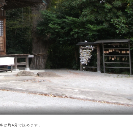
事は
約4分
で読めます。