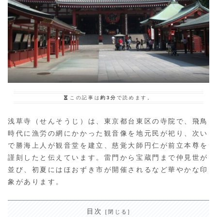
この記事は
約3分
で読めます。
浅草寺（せんそうじ）は、東京都台東区の寺院で、飛鳥
時代に漁労の網にかかった観音像を地元民が祀り、次い
で勝海上人が観音堂を建立、慈覚大師円仁が前立本尊を
謹刻したと伝えています。雷門から宝蔵門まで仲見世が
並び、初夏にはほおずき市が開催されるなど華やかな印
象があります。
目次