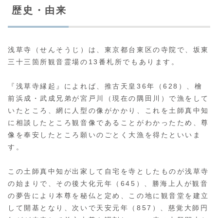
歴史・由来
浅草寺（せんそうじ）は、東京都台東区の寺院で、坂東
三十三箇所観音霊場の13番札所でもあります。
『浅草寺縁起』によれば、推古天皇36年（628）、檜
前浜成・武成兄弟が宮戸川（現在の隅田川）で漁をして
いたところ、網に人型の像がかかり、これを土師真中知
に相談したところ観音像であることがわかったため、尊
像を奉安したところ願いのごとく大漁を得たといいま
す。
この土師真中知が出家して自宅を寺としたものが浅草寺
の始まりで、その後大化元年（645）、勝海上人が観音
の夢告により本尊を秘仏と定め、この地に観音堂を建立
して開基となり、次いで天安元年（857）、慈覚大師円