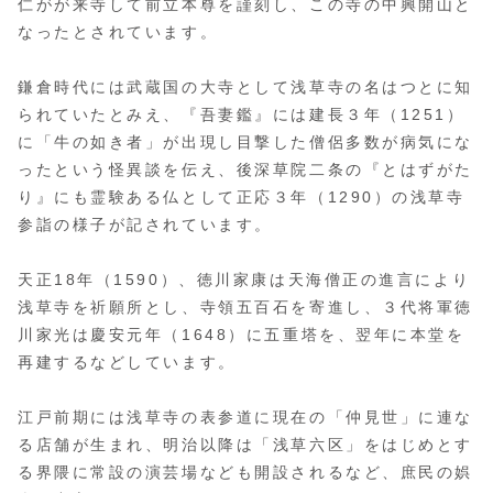
仁がが来寺して前立本尊を謹刻し、この寺の中興開山と
なったとされています。
鎌倉時代には武蔵国の大寺として浅草寺の名はつとに知
られていたとみえ、『吾妻鑑』には建長３年（1251）
に「牛の如き者」が出現し目撃した僧侶多数が病気にな
ったという怪異談を伝え、後深草院二条の『とはずがた
り』にも霊験ある仏として正応３年（1290）の浅草寺
参詣の様子が記されています。
天正18年（1590）、徳川家康は天海僧正の進言により
浅草寺を祈願所とし、寺領五百石を寄進し、３代将軍徳
川家光は慶安元年（1648）に五重塔を、翌年に本堂を
再建するなどしています。
江戸前期には浅草寺の表参道に現在の「仲見世」に連な
る店舗が生まれ、明治以降は「浅草六区」をはじめとす
る界隈に常設の演芸場なども開設されるなど、庶民の娯