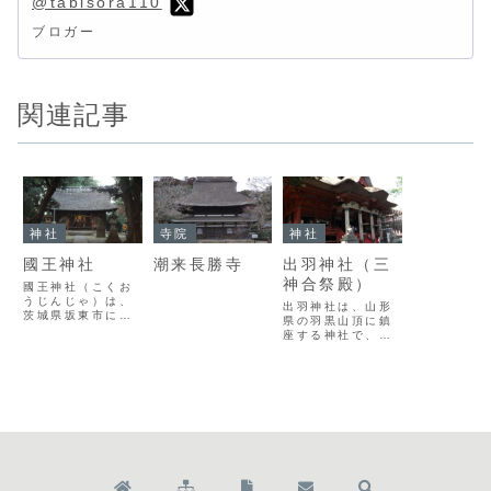
@tabisora110
ブロガー
関連記事
神社
寺院
神社
國王神社
潮来長勝寺
出羽神社（三
神合祭殿）
國王神社（こくお
うじんじゃ）は、
出羽神社は、山形
茨城県坂東市にあ
県の羽黒山頂に鎮
る、「新皇」とし
座する神社で、平
て東国に君臨した
安時代の『延喜
平将門公を御祭神
式』に記された式
とする神社です。
内社。御祭神は伊
平将門公の三女・
氐波神・稲倉魂
如蔵尼が、父の三
命。月山・羽黒
十三回忌にあた
山・湯殿山を「出
り、その終焉の地
羽三山」と呼び、
に祠堂を建てたの
古くから修験道の
がはじまりといわ
信仰の拠点として
れています。御神
栄えました。深い
体である「寄木