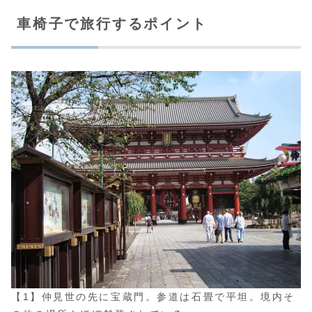
車椅子で旅行するポイント
【1】仲見世の先に宝蔵門。参道は石畳で平坦。境内そ