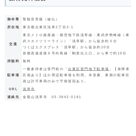
御本尊
聖観音菩薩（秘仏）
所在地
東京都台東区浅草2丁目3-1
東京メトロ銀座線・都営地下鉄浅草線・東武伊勢崎線（東
武スカイツリーライン）「浅草駅」から徒歩約５分
交通
つくばエクスプレス「浅草駅」から徒歩約10分
首都高速道路６号向島線「駒形出入口」から車で約10分
拝観料
無料
一般参拝者は雷門前の「
台東区雷門地下駐車場
」【身障者
駐車場
区画あり】ほか周辺駐車場を利用。本堂裏、東側の駐車区
画は許可車両のみで守衛巡回あり。
URL
浅草寺
連絡先
金龍山浅草寺
03-3842-0181