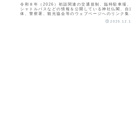
令和８年（2026）初詣関連の交通規制、臨時駐車場
シャトルバスなどの情報を公開している神社仏閣、自
体、警察署、観光協会等のウェブページへのリンク集
す。（をクリックすると情報元のページ遷移します
2025.12.
の...