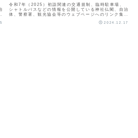
、
令和7年（2025）初詣関連の交通規制、臨時駐車場、
治
シャトルバスなどの情報を公開している神社仏閣、自治
で
体、警察署、観光協会等のウェブページへのリンク集で
す。（をクリックすると情報元のページ遷移します
15
2024.12.17
の...