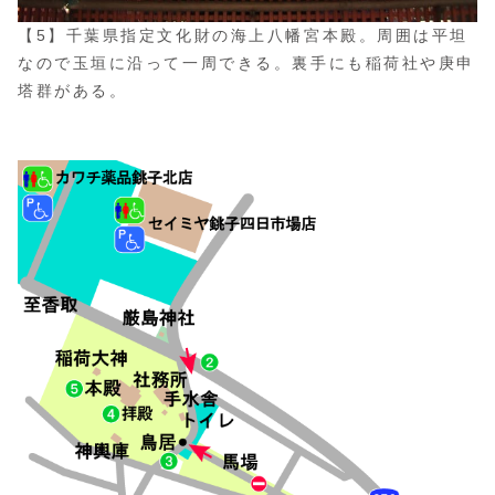
【5】千葉県指定文化財の海上八幡宮本殿。周囲は平坦
なので玉垣に沿って一周できる。裏手にも稲荷社や庚申
塔群がある。