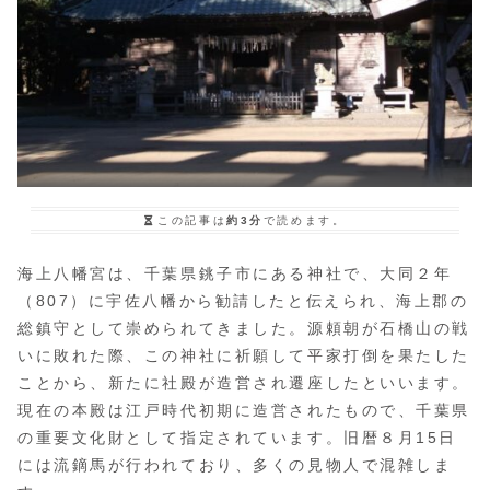
この記事は
約3分
で読めます。
海上八幡宮は、千葉県銚子市にある神社で、大同２年
（807）に宇佐八幡から勧請したと伝えられ、海上郡の
総鎮守として崇められてきました。源頼朝が石橋山の戦
いに敗れた際、この神社に祈願して平家打倒を果たした
ことから、新たに社殿が造営され遷座したといいます。
現在の本殿は江戸時代初期に造営されたもので、千葉県
の重要文化財として指定されています。旧暦８月15日
には流鏑馬が行われており、多くの見物人で混雑しま