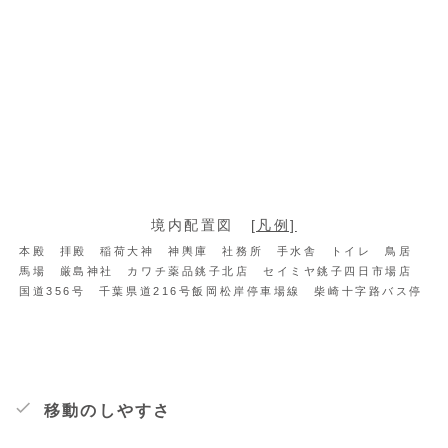
境内配置図
[凡例]
本殿 拝殿 稲荷大神 神輿庫 社務所 手水舎 トイレ 鳥居
馬場 厳島神社 カワチ薬品銚子北店 セイミヤ銚子四日市場店
国道356号 千葉県道216号飯岡松岸停車場線 柴崎十字路バス停
移動のしやすさ