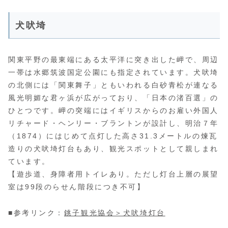
犬吠埼
関東平野の最東端にある太平洋に突き出した岬で、周辺
一帯は水郷筑波国定公園にも指定されています。犬吠埼
の北側には「関東舞子」ともいわれる白砂青松が連なる
風光明媚な君ヶ浜が広がっており、「日本の渚百選」の
ひとつです。岬の突端にはイギリスからのお雇い外国人
リチャード・ヘンリー・ブラントンが設計し、明治７年
（1874）にはじめて点灯した高さ31.3メートルの煉瓦
造りの犬吠埼灯台もあり、観光スポットとして親しまれ
ています。
【遊歩道、身障者用トイレあり。ただし灯台上層の展望
室は99段のらせん階段につき不可】
■参考リンク：
銚子観光協会＞犬吠埼灯台