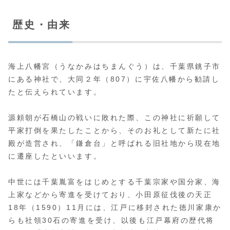
歴史・由来
海上八幡宮（うなかみはちまんぐう）は、千葉県銚子市
にある神社で、大同２年（807）に宇佐八幡から勧請し
たと伝えられています。
源頼朝が石橋山の戦いに敗れた際、この神社に祈願して
平家打倒を果たしたことから、そのお礼として新たに社
殿が造営され、「鎌倉台」と呼ばれる旧社地から現在地
に遷座したといいます。
中世には千葉胤富をはじめとする千葉宗家や国分家、海
上家などから寄進を受けており、小田原征伐後の天正
18年（1590）11月には、江戸に移封された徳川家康か
らも社領30石の寄進を受け、以後も江戸幕府の歴代将