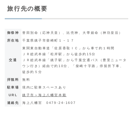
旅行先の概要
御祭神
誉田別命（応神天皇）、比売神、大帯姫命（神功皇后）
所在地
千葉県銚子市柴崎町１－１７
東関東自動車道「佐原香取ＩＣ」から車で約１時間
ＪＲ総武本線「松岸駅」から徒歩約15分
交通
ＪＲ総武本線「銚子駅」から千葉交通バス（豊里ニュータ
ウン行き）経由で約10分、「柴崎十字路」停留所下車、
徒歩約５分
拝観料
無料
駐車場
境内に駐車スペースあり
URL
銚子市＞海上八幡宮本殿
連絡先
海上八幡宮
0479-24-1607