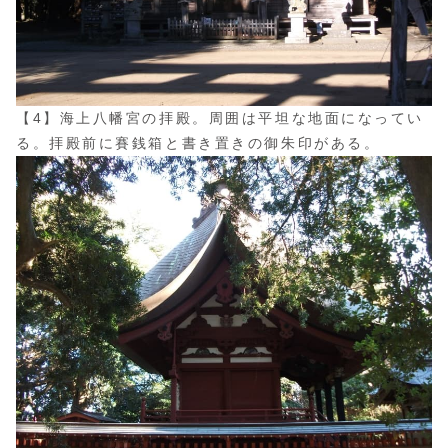
【4】海上八幡宮の拝殿。周囲は平坦な地面になってい
る。拝殿前に賽銭箱と書き置きの御朱印がある。