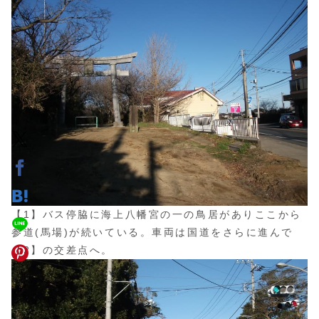
【1】バス停脇に海上八幡宮の一の鳥居がありここから
参道(馬場)が続いている。車両は国道をさらに進んで
【2】の交差点へ。