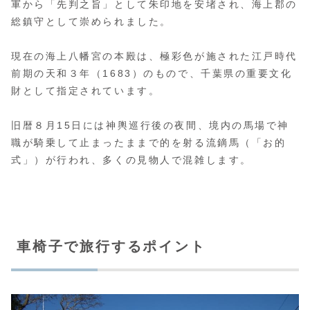
軍から「先判之旨」として朱印地を安堵され、海上郡の
総鎮守として崇められました。
現在の海上八幡宮の本殿は、極彩色が施された江戸時代
前期の天和３年（1683）のもので、千葉県の重要文化
財として指定されています。
旧暦８月15日には神輿巡行後の夜間、境内の馬場で神
職が騎乗して止まったままで的を射る流鏑馬（「お的
式」）が行われ、多くの見物人で混雑します。
車椅子で旅行するポイント