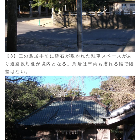
【3】二の鳥居手前に砕石が敷かれた駐車スペースがあ
り道路反対側が境内となる。鳥居は車両も潜れる幅で段
差はない。