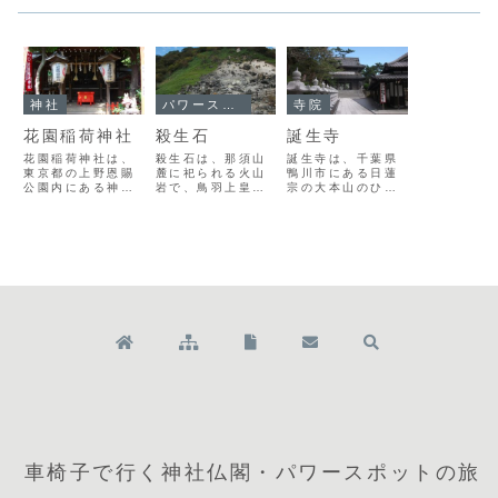
神社
パワースポット
寺院
花園稲荷神社
殺生石
誕生寺
花園稲荷神社は、
殺生石は、那須山
誕生寺は、千葉県
東京都の上野恩賜
麓に祀られる火山
鴨川市にある日蓮
公園内にある神社
岩で、鳥羽上皇の
宗の大本山のひと
で、御祭神は倉稲
寵妃であった玉藻
つです。日蓮聖人
魂命です。創建不
の前が妖怪・九尾
の生家跡に建てら
詳ながらもとは石
の狐としての正体
れたのがはじまり
窟上に建てられ
を露見され石に化
で、その後の地震
「穴稲荷」と呼ば
したものといわれ
や津波により寺地
れていたもので、
ます。周囲は硫黄
が移転していま
江戸時代に晃海僧
の臭気が立ち込
す。江戸時代には
正が再興していま
め、温泉が湧いて
水戸徳川家の寄進
す。縁結び、商売
います。殺生石を
のもとで七堂伽藍
繁盛に御利益があ
見下ろす高台に
が整備されるもの
るといわれ、この
は、那須与一が扇
の、ほどなく火災
社の隣には五條天
の的を射る際に祈
で焼失し、祖師堂
神...
願し...
な...
車椅子で行く神社仏閣・パワースポットの旅